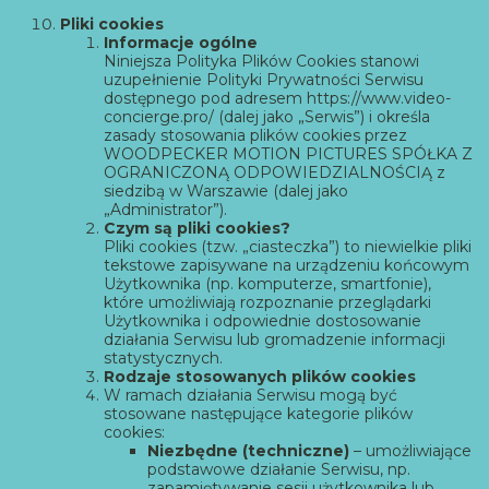
Pliki cookies
Informacje ogólne
Niniejsza Polityka Plików Cookies stanowi
uzupełnienie Polityki Prywatności Serwisu
dostępnego pod adresem
https://www.video-
concierge.pro/
(dalej jako „Serwis”) i określa
zasady stosowania plików cookies przez
WOODPECKER MOTION PICTURES SPÓŁKA Z
OGRANICZONĄ ODPOWIEDZIALNOŚCIĄ z
siedzibą w Warszawie (dalej jako
„Administrator”).
Czym są pliki cookies?
Pliki cookies (tzw. „ciasteczka”) to niewielkie pliki
tekstowe zapisywane na urządzeniu końcowym
Użytkownika (np. komputerze, smartfonie),
które umożliwiają rozpoznanie przeglądarki
Użytkownika i odpowiednie dostosowanie
działania Serwisu lub gromadzenie informacji
statystycznych.
Rodzaje stosowanych plików cookies
W ramach działania Serwisu mogą być
stosowane następujące kategorie plików
cookies:
Niezbędne (techniczne)
– umożliwiające
podstawowe działanie Serwisu, np.
zapamiętywanie sesji użytkownika lub