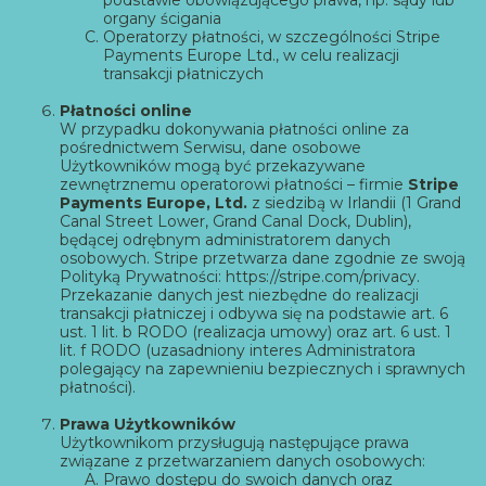
podstawie obowiązującego prawa, np. sądy lub
organy ścigania
Operatorzy płatności, w szczególności Stripe
Payments Europe Ltd., w celu realizacji
transakcji płatniczych
P
łatności online
W przypadku dokonywania płatności online za
pośrednictwem Serwisu, dane osobowe
Użytkowników mogą być przekazywane
zewnętrznemu operatorowi płatności – firmie
Stripe
Payments Europe, Ltd.
z siedzibą w Irlandii (1 Grand
Canal Street Lower, Grand Canal Dock, Dublin),
będącej odrębnym administratorem danych
osobowych. Stripe przetwarza dane zgodnie ze swoją
Polityką Prywatności:
https://stripe.com/privacy
.
Przekazanie danych jest niezbędne do realizacji
transakcji płatniczej i odbywa się na podstawie art. 6
ust. 1 lit. b RODO (realizacja umowy) oraz art. 6 ust. 1
lit. f RODO (uzasadniony interes Administratora
polegający na zapewnieniu bezpiecznych i sprawnych
płatności).
Prawa Użytkowników
Użytkownikom przysługują następujące prawa
związane z przetwarzaniem danych osobowych:
Prawo dostępu do swoich danych oraz